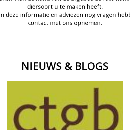
diersoort u te maken heeft.
n deze informatie en adviezen nog vragen hebbe
contact met ons opnemen.
NIEUWS & BLOGS
Lees verder
afbreekbaar. Daardoor
anticoagulantia (bloedverdunners) zijn zeer giftig en moeilijk
Middelen voor de bestrijding van ratten en muizen op basis van
Toelating bestrijdingsmiddelen