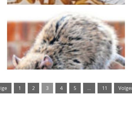
Lees verder
Schelfhorst worden gek van de ratten die het
bron foto: @Stock ALMELO - Bewoners van de Marquette in wijk de
in half jaar tijd
Rattenplaag in Schelfhorst Almelo: 65
rige
1
2
3
4
5
…
11
Volge