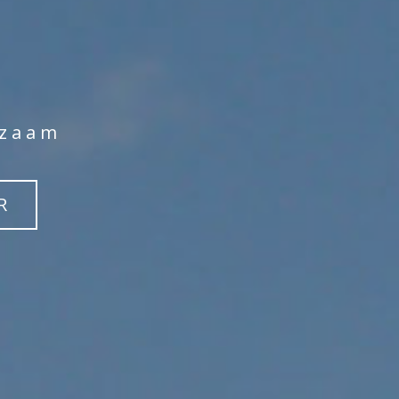
rzaam
R