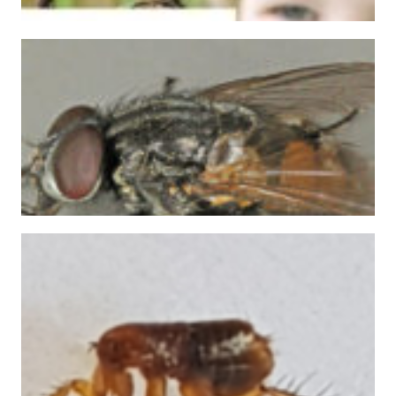
particulieren om ratten en muizen te
Geen bestrijdingsmiddelen meer voor
Lees verder
temperatuur buiten daalt. Voor diverse soorten vliegen is
Vliegen die overwinteren Het najaar is weer in aantocht. De
Vliegen, let op het najaar komt eraan
Lees verder
vlooien, want dat is wat er regelatig gebeurt. Menig
Je zult maar thuis komen van vakantie en besprongen worden door
Vlooien