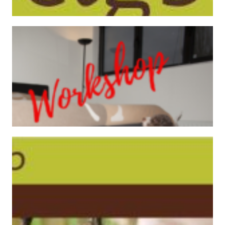
Lees verder
beestjes kunnen aanrichten. Ontevreden
bedwantsen is geconfronteerd, weet wat deze bloedzuigende
Hoe voorkom je overlast van bedwantsen? Wie ooit met
van bedwantsen'
Bedwantsen! Workshop 'Voorkomen
Lees verder
bestrijding van ratten en muizen uitgevoerd met behulp
Gewasbeschermingsmiddelen en Biociden Traditioneel wordt
Ctgb, het College voor de Toelating van
bestrijden!