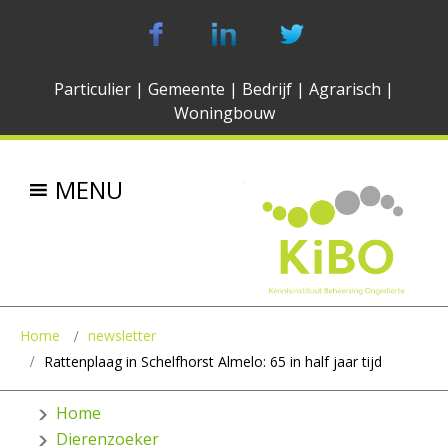
Particulier
|
Gemeente
|
Bedrijf
|
Agrarisch
|
Woningbouw
MENU
Home
newsletter
Rattenplaag in Schelfhorst Almelo: 65 in half jaar tijd
Home
Dierenzoeker