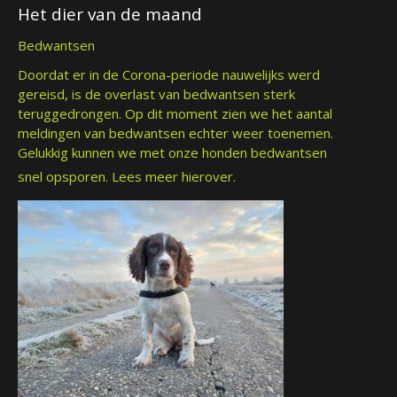
Het dier van de maand
Bedwantsen
Doordat er in de Corona-periode nauwelijks werd
gereisd, is de overlast van bedwantsen sterk
teruggedrongen. Op dit moment zien we het aantal
meldingen van bedwantsen echter weer toenemen.
Gelukkig kunnen we met onze honden bedwantsen
snel opsporen.
Lees meer hierover.