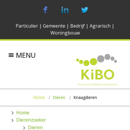
Particulier
|
Gemeente
|
Bedrijf
|
Agrarisch
|
Woningbouw
MENU
Home
Dieren
Knaagdieren
Home
Dierenzoeker
Dieren