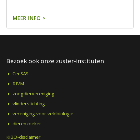
MEER INFO >
Bezoek ook onze zuster-instituten
CenSAS
RIVM
zoogdiervereniging
vlinderstichting
vereniging voor veldbiologie
dierenzoeker
KiBO-disclaimer