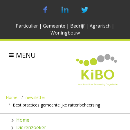
Particulier
|
Gemeente
|
Bedrijf
|
Agrarisch
|
Woningbouw
MENU
Home
newsletter
Best practices gemeentelijke rattenbeheersing
Home
Dierenzoeker