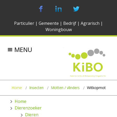
Particulier
|
Gemeente
|
Bedrijf
|
Agrarisch
|
Woningbouw
MENU
Home
Insecten
Motten / vlinders
Witkopmot
Home
Dierenzoeker
Dieren