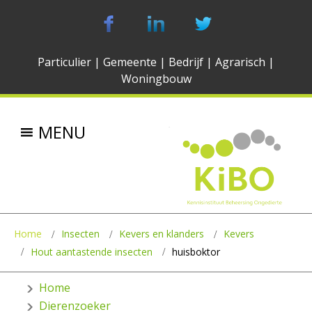
Particulier
|
Gemeente
|
Bedrijf
|
Agrarisch
|
Woningbouw
MENU
Home
Insecten
Kevers en klanders
Kevers
Hout aantastende insecten
huisboktor
Home
Dierenzoeker